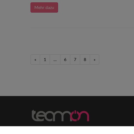
Mehr dazu
«
1
…
6
7
8
»