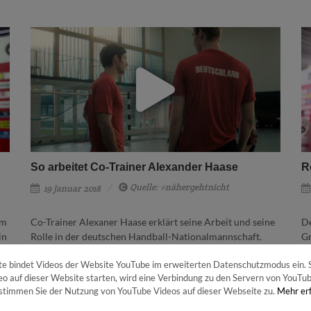
So arbeitet Co-Trainer Alexander Haase
R
Quelle: #nähergehtnicht
19 Januar 2018
em
Co-Trainer Alexaner Haase erklärt seine Arbeit und seine
De
in
Rolle in der deutschen Handball-Nationalmannschaft.
Gr
ei
Mehr dazu
e bindet Videos der Website YouTube im erweiterten Datenschutzmodus ein. S
o auf dieser Website starten, wird eine Verbindung zu den Servern von YouTube
 stimmen Sie der Nutzung von YouTube Videos auf dieser Webseite zu.
Mehr er