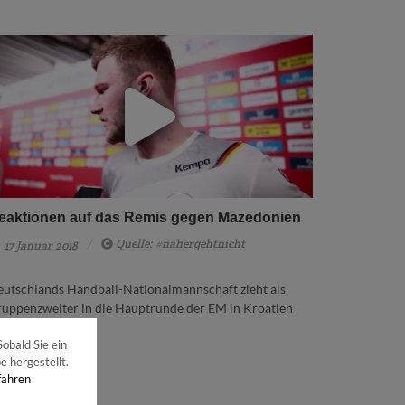
eaktionen auf das Remis gegen Mazedonien
Quelle: #nähergehtnicht
17 Januar 2018
utschlands Handball-Nationalmannschaft zieht als
uppenzweiter in die Hauptrunde der EM in Kroatien
n.
obald Sie ein
Mehr dazu
 hergestellt.
fahren