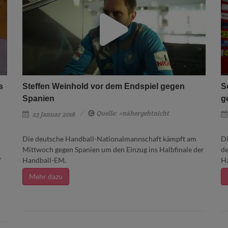
s
Steffen Weinhold vor dem Endspiel gegen
S
Spanien
g
Quelle: #nähergehtnicht
23 Januar 2018
Die deutsche Handball-Nationalmannschaft kämpft am
Di
Mittwoch gegen Spanien um den Einzug ins Halbfinale der
de
"
Handball-EM.
Ha
Mehr dazu