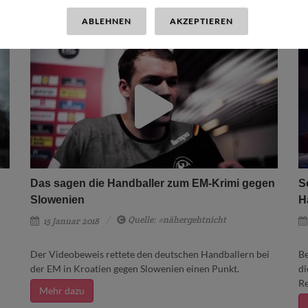
ABLEHNEN
AKZEPTIEREN
Das sagen die Handballer zum EM-Krimi gegen
S
Slowenien
H
Quelle: #nähergehtnicht
15 Januar 2018
Der Videobeweis rettete den deutschen Handballern bei
Be
der EM in Kroatien gegen Slowenien einen Punkt.
di
Re
Mehr dazu