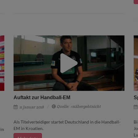
Auftakt zur Handball-EM
S
Quelle: #nähergehtnicht
11 Januar 2018
Als Titelverteidiger startet Deutschland in die Handball-
Bi
EM in Kroatien.
Jo
 in
Lu