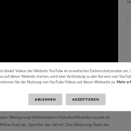
re
e bindet Videos der Website YouTube im erweiterten Datenschutzmodus ein. S
o auf dieser Website starten, wird eine Verbindung zu den Servern von YouTube
 stimmen Sie der Nutzung von YouTube Videos auf dieser Webseite zu.
Mehr er
ABLEHNEN
AKZEPTIEREN
-Baden: Weitsprung-Weltmeisterin Malaika Mihambo wurde als
iklas Kaul als „Sportler des Jahres“. Das Skisprung-Team der