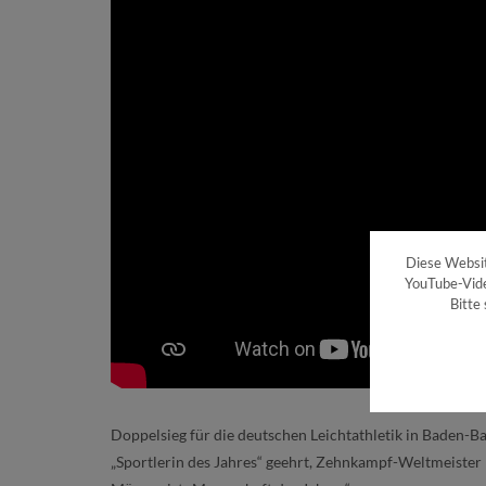
Diese Websit
YouTube-Vide
Bitte
Doppelsieg für die deutschen Leichtathletik in Baden
„Sportlerin des Jahres“ geehrt, Zehnkampf-Weltmeister N