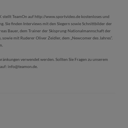
K
stellt TeamOn auf http://www.sportvideo.de kostenloses und
 Sie finden Interviews mit den Siegern sowie Schnittbilder der
reas Bauer, dem Trainer der Skisprung-Nationalmannschaft der
e, sowie mit Ruderer Oliver Zeidler, dem „Newcomer des Jahres“.
n.
hränkungen verwendet werden. Sollten Sie Fragen zu unserem
 auf: info@teamon.de.