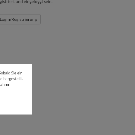
gistriert und eingeloggt sein.
Login/Registrierung
obald Sie ein
 hergestellt.
fahren