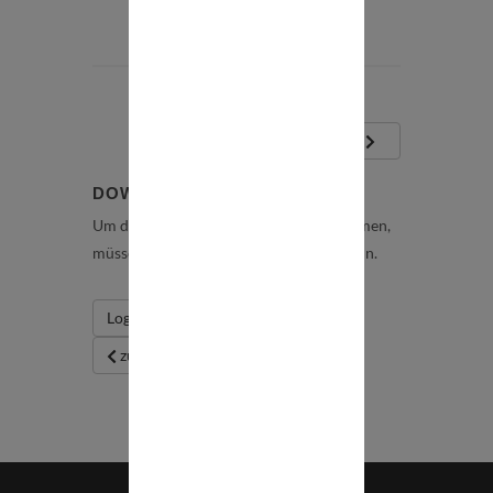
Nächstes Video
DOWNLOADS
Um die Downloads angezeigt zu bekommen,
müssen Sie registriert und eingeloggt sein.
Login/Registrierung
zurück zur Übersicht