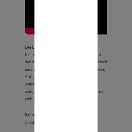
Die Ladies Clara Woltering, Katja
Kramarczyk und Dinah Eckerle machen in
der deutschen Handball-Nationalmannschaft
einen Wahnsinns-Job zwischen den Pfosten.
Auf sie wird es in der Vorrunde und im
weiteren Turnierverlauf immer wieder
ankommen, wenn es darum geht, möglichst
weit zu kommen.
Rechtsfreie Nutzung bei Nennung des
Credits: #nähergehtnicht