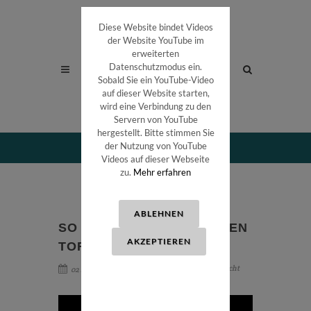
Diese Website bindet Videos
der Website YouTube im
erweiterten
Datenschutzmodus ein.
Sobald Sie ein YouTube-Video
auf dieser Website starten,
wird eine Verbindung zu den
Servern von YouTube
hergestellt. Bitte stimmen Sie
der Nutzung von YouTube
Videos auf dieser Webseite
zu.
Mehr erfahren
ABLEHNEN
SO TICKEN DIE DEUTSCHEN
AKZEPTIEREN
TORHÜTERINNEN
Quelle: #nähergehtnicht
02 Dezember 2017